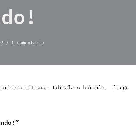
ndo!
23
1 comentario
 primera entrada. Edítala o bórrala, ¡luego
undo!”